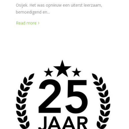
Osijek. Het was opnieuw een uiterst leerzaam,
bemoedigend en...
Read more