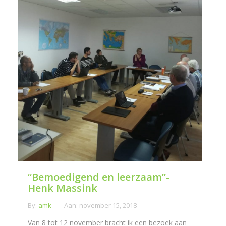
“Bemoedigend en leerzaam”-
Henk Massink
By:
amk
Aan:
november 15, 2018
Van 8 tot 12 november bracht ik een bezoek aan