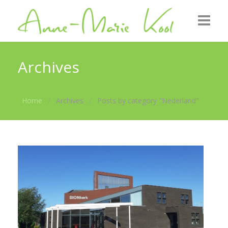
Startpagina
Archives
Over mij
Home
Archives
Posts by category "Nederland"
Uitgezonden
Foto’s
Nieuws
Contact