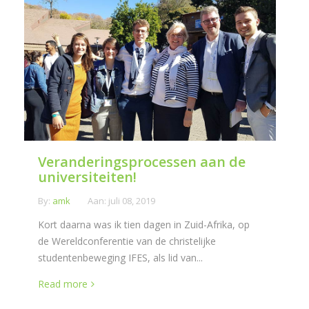
Veranderingsprocessen aan de
universiteiten!
By:
amk
Aan:
juli 08, 2019
Kort daarna was ik tien dagen in Zuid-Afrika, op
de Wereldconferentie van de christelijke
studentenbeweging IFES, als lid van...
Read more