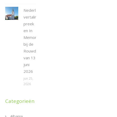
Nederlandse
vertaling
preek
en In
Memoriam
bij de
Rouwdienst
van 13
juni
2026
jun 25,
2026
Categorieën
Albania