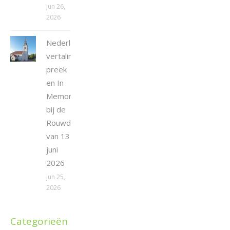
jun 26,
2026
Nederlandse
vertaling
preek
en In
Memoriam
bij de
Rouwdienst
van 13
juni
2026
jun 25,
2026
Categorieën