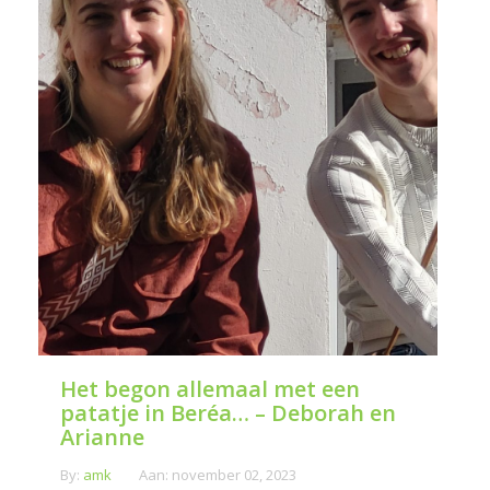
Het begon allemaal met een
patatje in Beréa… – Deborah en
Arianne
By:
amk
Aan:
november 02, 2023