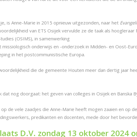
je, is Anne-Marie in 2015 opnieuw uitgezonden, naar het
Evangeli
woordelijkheid van ETS Osijek vervulde ze de taak als hoogleraar 
 Studies (OSIMS), in samenwerking
t missiologisch onderwijs en -onderzoek in Midden- en Oost-Euro
roeping in het postcommunistische Europa.
twoordelijkheid die de gemeente Houten meer dan dertig jaar h
t nog doorgaat: het geven van colleges in Osijek en Banska Byst
op de vele zaadjes die Anne-Marie heeft mogen zaaien en op de 
zendingswerkers, predikanten en docenten, mede door het bevord
laats D.V. zondag 13 oktober 2024 o