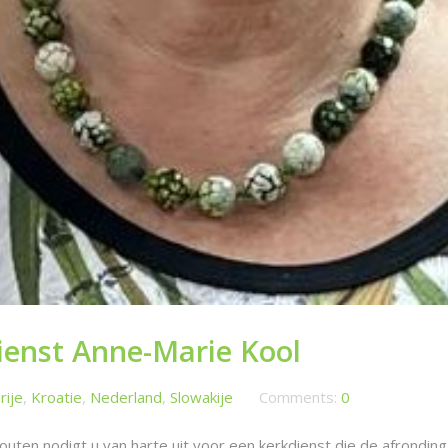
ienst Anne-Marie Kool
rije
,
Kroatie
,
Nederland
,
Slowakije
Comments:
0
en nodigt u van harte uit voor een kerkdienst die de afrondin