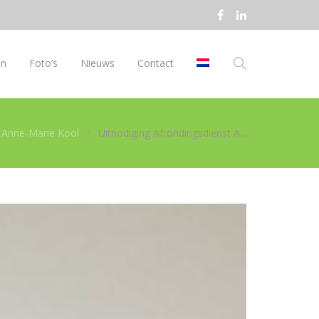
en
Foto’s
Nieuws
Contact
t Anne-Marie Kool
Uitnodiging Afrondingsdienst A...