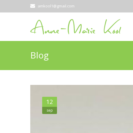
amkool1@gmail.com
Blog
12
sep