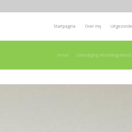
Startpagina
Over mij
Uitgezond
Home
Uitnodiging Afrondingsdiens