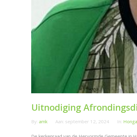
Uitnodiging Afrondingsd
By:
amk
Aan:
september 12, 2024
In:
Honga
De kerkenraad van de Hervormde Gemeente in Hout