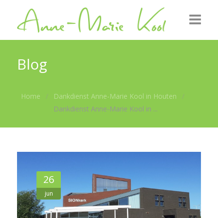
Startpagina
Blog
Over mij
Home
Dankdienst Anne-Marie Kool in Houten
Uitgezonden
Dankdienst Anne-Marie Kool in ...
Foto’s
Nieuws
Contact
26
jun