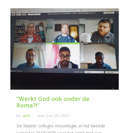
“Werkt God ook onder de
Roma?!”
By:
amk
Aan:
juni 28, 2020
De Master colleges missiologie, in het tweede
semester 2019/2020 voor het eerst met een