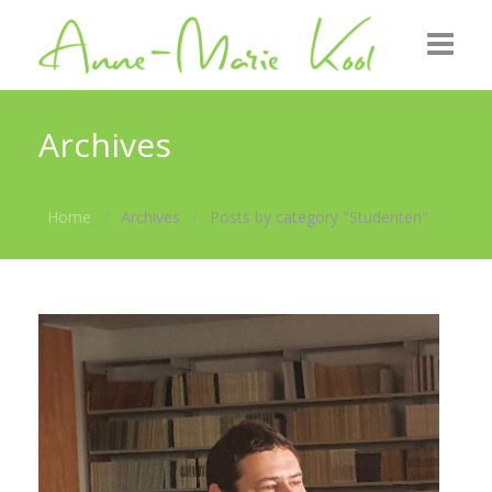
Startpagina
Archives
Over mij
Home
Archives
Posts by category "Studenten"
Uitgezonden
Foto’s
Nieuws
Contact