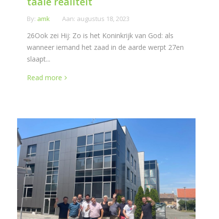
taaie realiteit
By:
amk
Aan:
augustus 18, 2023
26Ook zei Hij: Zo is het Koninkrijk van God: als
wanneer iemand het zaad in de aarde werpt 27en
slaapt...
Read more