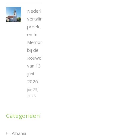
Nederlandse
vertaling
preek
en In
Memoriam
bij de
Rouwdienst
van 13
juni
2026
jun 25,
2026
Categorieën
Albania