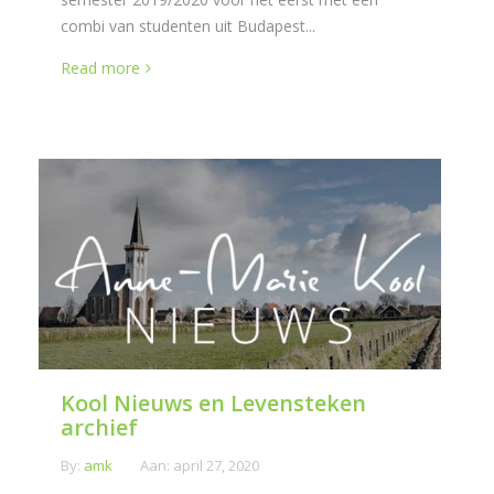
combi van studenten uit Budapest...
Read more
Kool Nieuws en Levensteken
archief
By:
amk
Aan:
april 27, 2020