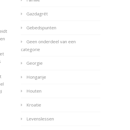
Gazdagrét
Gebedspunten
eidt
oen
Geen onderdeel van een
e
categorie
het
s
Georgie
t
Hongarije
el
Houten
d
Kroatie
Levenslessen