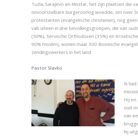
Tuzla, Sarajevo en Mostar, het zijn plaatsen die v
onvoorstelbare burgeroorlog woedde, om over Sre
protestanten (evangelische christenen), nog geen
valt uiteen in drie bevolkingsgroepen, die van o
(50%), Servische Orthodoxen (35%) en Kroatische
90% moslim), wonen maar 300 Bosnische evangelis
zendingswerkers in het land.
Pastor Slavko
Ik had
missio
Hij en
oud-ma
van ee
brugge
hij ui