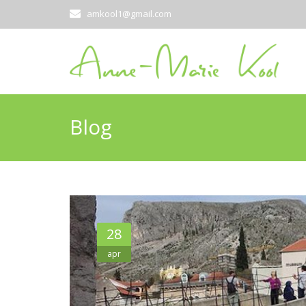
amkool1@gmail.com
Blog
28
apr