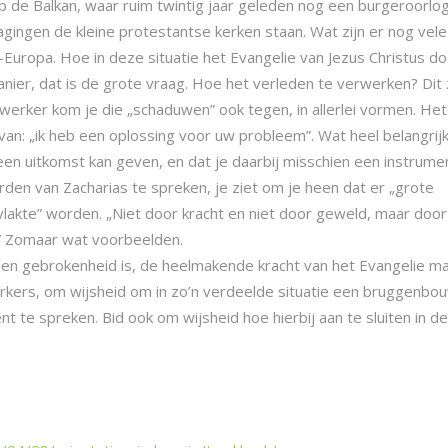
p de Balkan, waar ruim twintig jaar geleden nog een burgeroorlo
agingen de kleine protestantse kerken staan. Wat zijn er nog vele
Europa. Hoe in deze situatie het Evangelie van Jezus Christus do
nier, dat is de grote vraag. Hoe het verleden te verwerken? Dit 
werker kom je die „schaduwen” ook tegen, in allerlei vormen. Het
 van: „ik heb een oplossing voor uw probleem”. Wat heel belangrijk 
e een uitkomst kan geven, en dat je daarbij misschien een instrume
den van Zacharias te spreken, je ziet om je heen dat er „grote
 vlakte” worden. „Niet door kracht en niet door geweld, maar door
” Zomaar wat voorbeelden.
id en gebrokenheid is, de heelmakende kracht van het Evangelie m
werkers, om wijsheid om in zo’n verdeelde situatie een bruggenbo
t te spreken. Bid ook om wijsheid hoe hierbij aan te sluiten in de