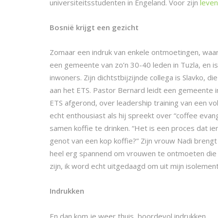
universiteitsstudenten in Engeland. Voor zijn
leven
Bosnië krijgt een gezicht
Zomaar een indruk van enkele ontmoetingen, waard
een gemeente van zo’n 30-40 leden in Tuzla, en is
inwoners. Zijn dichtstbijzijnde collega is Slavko, 
aan het ETS. Pastor Bernard leidt een gemeente in C
ETS afgerond, over leadership training van een vol
echt enthousiast als hij spreekt over “coffee eva
samen koffie te drinken. “Het is een proces dat ie
genot van een kop koffie?” Zijn vrouw Nadi brengt d
heel erg spannend om vrouwen te ontmoeten die n
zijn, ik word echt uitgedaagd om uit mijn isolem
Indrukken
En dan kom je weer thuis, boordevol indrukken.