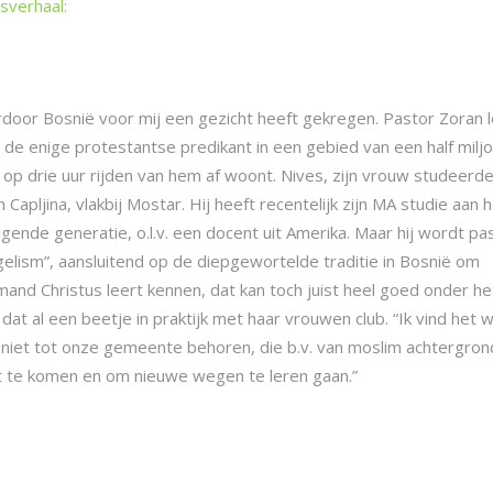
sverhaal:
oor Bosnië voor mij een gezicht heeft gekregen. Pastor Zoran l
 de enige protestantse predikant in een gebied van een half milj
die op drie uur rijden van hem af woont. Nives, zijn vrouw studeerd
apljina, vlakbij Mostar. Hij heeft recentelijk zijn MA studie aan 
gende generatie, o.l.v. een docent uit Amerika. Maar hij wordt pa
ngelism”, aansluitend op de diepgewortelde traditie in Bosnië om
mand Christus leert kennen, dat kan toch juist heel goed onder he
at al een beetje in praktijk met haar vrouwen club. “Ik vind het w
iet tot onze gemeente behoren, die b.v. van moslim achtergron
ent te komen en om nieuwe wegen te leren gaan.”