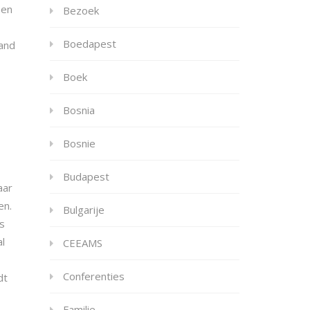
een
Bezoek
Boedapest
land
Boek
Bosnia
Bosnie
Budapest
aar
en.
Bulgarije
ls
l
CEEAMS
Conferenties
dt
Familie