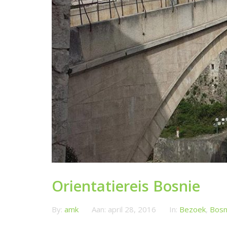
Orientatiereis Bosnie
By:
amk
Aan:
april 28, 2016
In:
Bezoek
,
Bosn