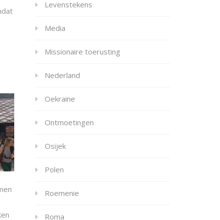
Levenstekens
mdat
Media
Missionaire toerusting
Nederland
Oekraine
Ontmoetingen
Osijek
Polen
 men
Roemenie
ken
Roma