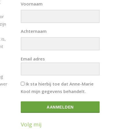
g
Voornaam
or
zijn
Achternaam
is,
nt
Email adres
ag
Ik sta hierbij toe dat Anne-Marie
uwer
Kool mijn gegevens behandelt.
AANMELDEN
Volg mij