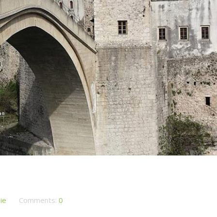
ie
Comments:
0