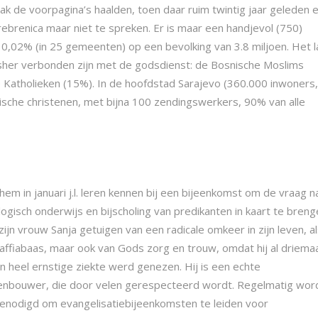
aak de voorpagina’s haalden, toen daar ruim twintig jaar geleden 
brenica maar niet te spreken. Er is maar een handjevol (750)
 0,02% (in 25 gemeenten) op een bevolking van 3.8 miljoen. Het 
udsher verbonden zijn met de godsdienst: de Bosnische Moslims
 Katholieken (15%). In de hoofdstad Sarajevo (360.000 inwoners,
che christenen, met bijna 100 zendingswerkers, 90% van alle
 hem in januari j.l. leren kennen bij een bijeenkomst om de vraag n
logisch onderwijs en bijscholing van predikanten in kaart te breng
 zijn vrouw Sanja getuigen van een radicale omkeer in zijn leven, a
ffiabaas, maar ook van Gods zorg en trouw, omdat hij al driemaa
n heel ernstige ziekte werd genezen. Hij is een echte
nbouwer, die door velen gerespecteerd wordt. Regelmatig wor
tgenodigd om evangelisatiebijeenkomsten te leiden voor