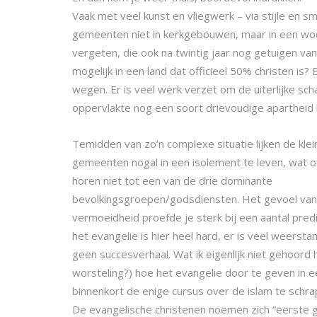
Vaak met veel kunst en vliegwerk – via stijle en 
gemeenten niet in kerkgebouwen, maar in een woo
vergeten, die ook na twintig jaar nog getuigen v
mogelijk in een land dat officieel 50% christen is
wegen. Er is veel werk verzet om de uiterlijke sch
oppervlakte nog een soort drievoudige apartheid 
Temidden van zo’n complexe situatie lijken de kle
gemeenten nogal in een isolement te leven, wat o
horen niet tot een van de drie dominante
bevolkingsgroepen/godsdiensten. Het gevoel van
vermoeidheid proefde je sterk bij een aantal pred
het evangelie is hier heel hard, er is veel weerstan
geen succesverhaal. Wat ik eigenlijk niet gehoord 
worsteling?) hoe het evangelie door te geven in 
binnenkort de enige cursus over de islam te schra
De evangelische christenen noemen zich “eerste g