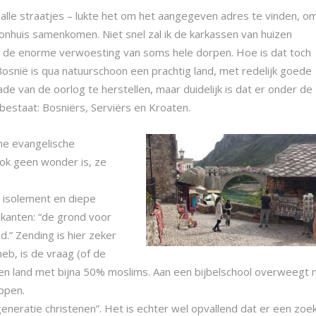
smalle straatjes – lukte het om het aangegeven adres te vinden, o
nhuis samenkomen. Niet snel zal ik de karkassen van huizen
an de enorme verwoesting van soms hele dorpen. Hoe is dat toch
? Bosnië is qua natuurschoon een prachtig land, met redelijk goede
ade van de oorlog te herstellen, maar duidelijk is dat er onder de
bestaat: Bosniërs, Serviërs en Kroaten.
ine evangelische
ok geen wonder is, ze
 isolement en diepe
ikanten: “de grond voor
d.” Zending is hier zeker
heb, is de vraag (of de
een land met bijna 50% moslims. Aan een bijbelschool overweegt
ppen.
eneratie christenen”. Het is echter wel opvallend dat er een zoe