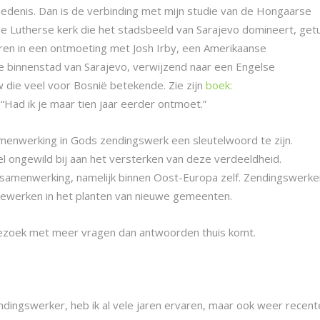
iedenis. Dan is de verbinding met mijn studie van de Hongaarse
e Lutherse kerk die het stadsbeeld van Sarajevo domineert, getu
ren in een ontmoeting met Josh Irby, een Amerikaanse
de binnenstad van Sarajevo, verwijzend naar een Engelse
die veel voor Bosnië betekende. Zie zijn
boek:
.
“Had ik je maar tien jaar eerder ontmoet.”
samenwerking in Gods zendingswerk een sleutelwoord te zijn.
l ongewild bij aan het versterken van deze verdeeldheid.
samenwerking, namelijk binnen Oost-Europa zelf. Zendingswerke
eewerken in het planten van nieuwe gemeenten.
e bezoek met meer vragen dan antwoorden thuis komt.
ndingswerker, heb ik al vele jaren ervaren, maar ook weer recentel