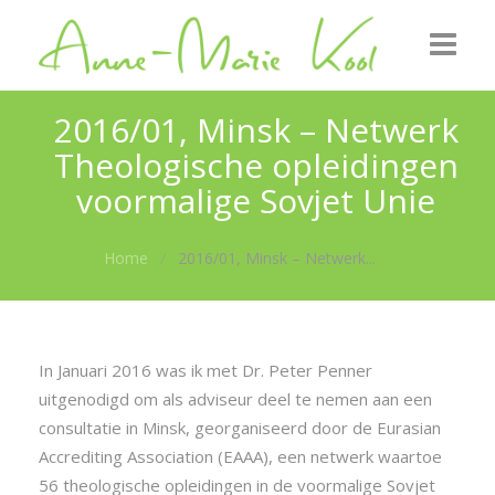
Startpagina
2016/01, Minsk – Netwerk
Theologische opleidingen
Over mij
voormalige Sovjet Unie
Uitgezonden
Home
2016/01, Minsk – Netwerk...
Foto’s
Nieuws
In Januari 2016 was ik met Dr. Peter Penner
Contact
uitgenodigd om als adviseur deel te nemen aan een
consultatie in Minsk, georganiseerd door de Eurasian
Accrediting Association (EAAA), een netwerk waartoe
56 theologische opleidingen in de voormalige Sovjet